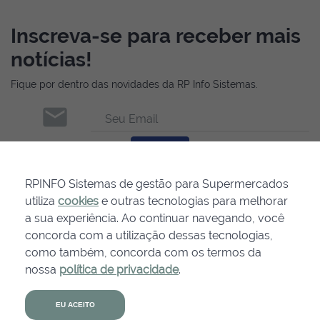
Inscreva-se para receber mais
notícias!
Fique por dentro das novidades da RP Info Sistemas.
email
Seu Email
INSCREVER-SE
RPINFO Sistemas de gestão para Supermercados
utiliza
cookies
e outras tecnologias para melhorar
a sua experiência. Ao continuar navegando, você
concorda com a utilização dessas tecnologias,
como também, concorda com os termos da
nossa
política de privacidade
.
Agende uma
demonstração
EU ACEITO