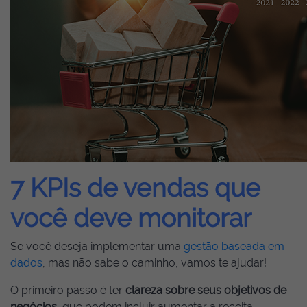
7 KPIs de vendas que
você deve monitorar
Se você deseja implementar uma
gestão baseada em
dados
, mas não sabe o caminho, vamos te ajudar!
O primeiro passo é ter
clareza sobre seus objetivos de
negócios
, que podem incluir aumentar a receita,