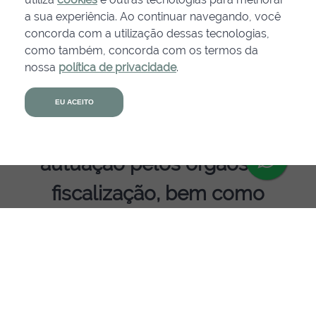
“Temos a confiança de que os
a sua experiência. Ao continuar navegando, você
concorda com a utilização dessas tecnologias,
preços indicados nas etiquetas
como também, concorda com os termos da
nossa
política de privacidade
.
estão realmente compatíveis
Agende uma
demonstração
com o que é cobrado nos PDV’s,
EU ACEITO
evitando assim uma possível
autuação pelos órgãos de
fiscalização, bem como
evitando constrangimentos com
os nossos clientes”, explica
Mayra.