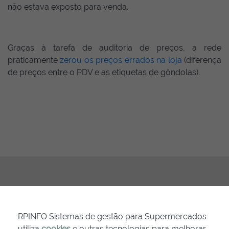
não estava exposto para venda.
Graças à tarefa de auditoria de preços, a rede
praticamente
zerou os preços errados na loja
(diferença
de preços entre o PDV e as etiquetas de gôndolas).
RPINFO Sistemas de gestão para Supermercados
utiliza
cookies
e outras tecnologias para melhorar