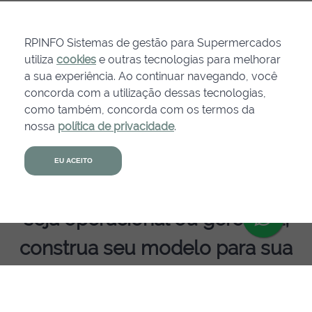
“Os sistemas da RP Info são
muito flexíveis, fáceis de
RPINFO Sistemas de gestão para Supermercados
utiliza
cookies
e outras tecnologias para melhorar
entendimento para o usuário
a sua experiência. Ao continuar navegando, você
concorda com a utilização dessas tecnologias,
final. O maior diferencial é a
como também, concorda com os termos da
flexibilidade para criação de
nossa
política de privacidade
.
Agende uma
relatórios personalizados
demonstração
EU ACEITO
fazendo com que cada usuário,
seja operacional ou gerencial,
construa seu modelo para sua
melhor análise e isso agiliza as
decisões”, destaca Lima.