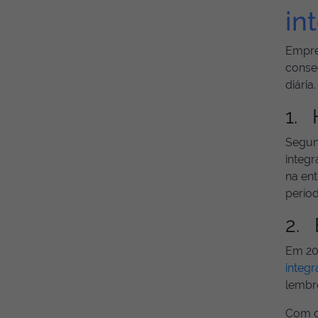
in
Empre
conse
diária
1. 
Segu
integ
na en
períod
2. 
Em 20
integ
lembr
Com 