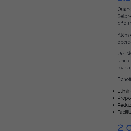
Quand
Setore
dific
Além d
operac
Um
si
única
mais r
Benefí
Elimi
Propo
Reduz
Facil
2 