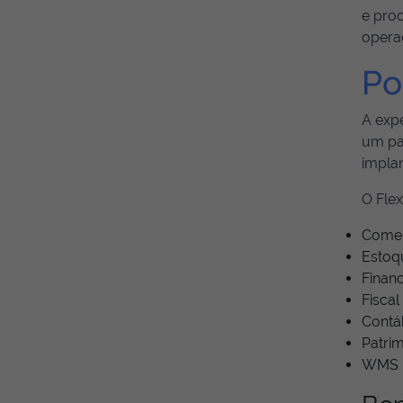
e proc
opera
Po
A expe
um pa
impla
O Flex
Comer
Estoq
Financ
Fiscal
Contáb
Patrim
WMS