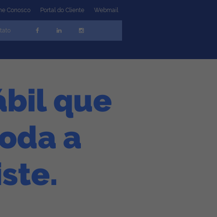
lhe Conosco
Portal do Cliente
Webmail
tato
ábil que
toda a
ste.