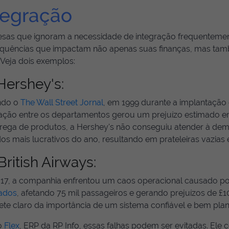
tegração
sas que ignoram a necessidade de integração frequenteme
quências que impactam não apenas suas finanças, mas ta
. Veja dois exemplos:
Hershey's:
ndo o
The Wall Street Jornal
, em 1999 durante a implantação 
ração entre os departamentos gerou um prejuízo estimado e
trega de produtos, a Hershey's não conseguiu atender à d
os mais lucrativos do ano, resultando em prateleiras vazias 
British Airways:
17, a companhia enfrentou um caos operacional causado p
rados
, afetando 75 mil passageiros e gerando prejuízos de £1
ete claro da importância de um sistema confiável e bem plan
o
Flex
, ERP da RP Info, essas falhas podem ser evitadas. Ele 