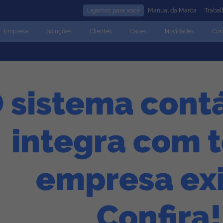
Ligamos para você
Manual da Marca
Traba
Empresa
Soluções
Clientes
Cases
Novidades
Con
 sistema cont
integra com 
empresa exi
Confira!