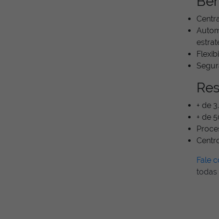
Ben
Centra
Autom
estrat
Flexib
Segur
Res
+ de 
+ de 5
Proce
Centro
Fale 
todas