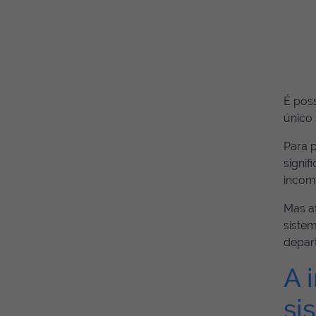
É poss
único 
Para 
signi
incom
Mas af
sistem
depar
A 
si