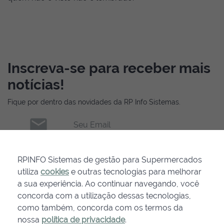
Inscreva-se para receber mais
notícias!
Fique por dentro das novidades da RP Info Sistemas.
email
Seu Email
INSCREVER-SE
RPINFO Sistemas de gestão para Supermercados
utiliza
cookies
e outras tecnologias para melhorar
a sua experiência. Ao continuar navegando, você
concorda com a utilização dessas tecnologias,
como também, concorda com os termos da
nossa
política de privacidade
.