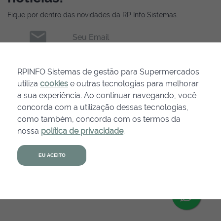
Fique por dentro das novidades da RP Info Sistemas.
email
Seu Email
INSCREVER-SE
RPINFO Sistemas de gestão para Supermercados
utiliza
cookies
e outras tecnologias para melhorar
a sua experiência. Ao continuar navegando, você
concorda com a utilização dessas tecnologias,
como também, concorda com os termos da
nossa
política de privacidade
.
Agende uma
demonstração
EU ACEITO
Links Úteis:
Cookies
Política de Privacidade
RTS