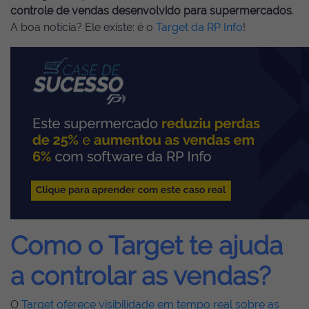
controle de vendas desenvolvido para supermercados
.
A boa notícia? Ele existe: é o
Target da RP Info
!
Como o Target te ajuda
a controlar as vendas?
O
Target oferece visibilidade em tempo real sobre as