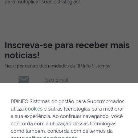
para multiplicar suas estratégias!
Inscreva-se para receber mais
notícias!
Fique por dentro das novidades da RP Info Sistemas.
email
Seu Email
INSCREVER-SE
RPINFO Sistemas de gestão para Supermercados
utiliza
cookies
e outras tecnologias para melhorar
a sua experiência. Ao continuar navegando, você
concorda com a utilização dessas tecnologias,
como também, concorda com os termos da