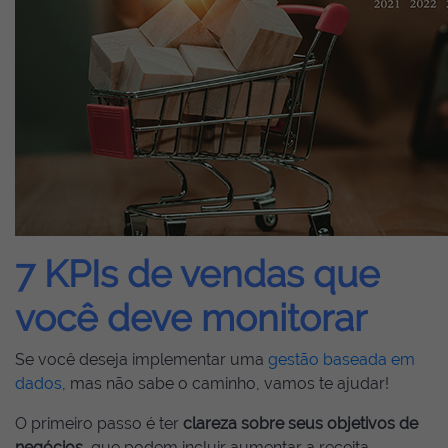
7 KPIs de vendas que
você deve monitorar
Se você deseja implementar uma
gestão baseada em
dados
, mas não sabe o caminho, vamos te ajudar!
O primeiro passo é ter
clareza sobre seus objetivos de
negócios
, que podem incluir aumentar a receita,