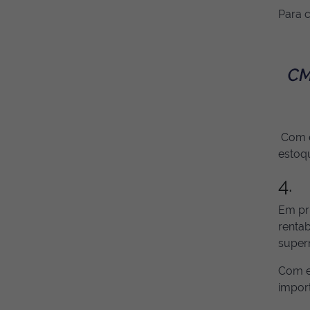
Para c
Com e
estoqu
4. 
Em pr
rentab
super
Com e
import