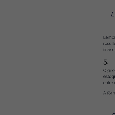
Lembra
resul
financ
5. 
O gir
estoq
entre
A fórm