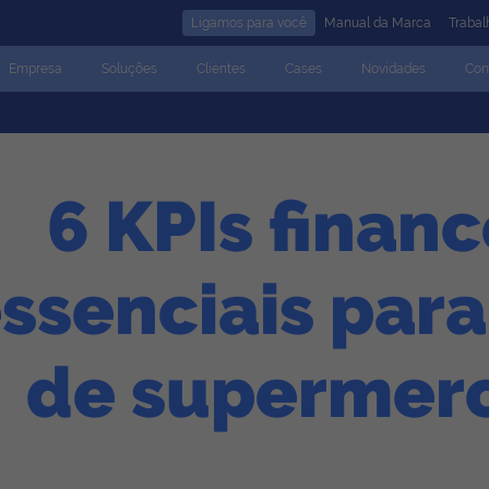
Ligamos para você
Manual da Marca
Traba
Empresa
Soluções
Clientes
Cases
Novidades
Con
6 KPIs financ
ssenciais par
de supermer