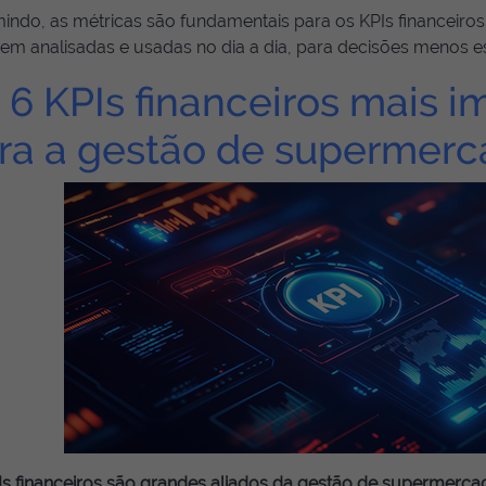
ndo, as métricas são fundamentais para os KPIs financeiros
em analisadas e usadas no dia a dia, para decisões menos es
 6 KPIs financeiros mais i
ra a gestão de supermer
Is financeiros são grandes aliados da gestão de supermerca