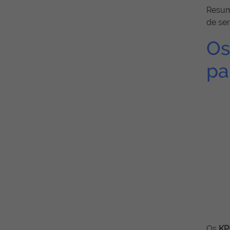
Resumi
de ser
Os
pa
Os
KP