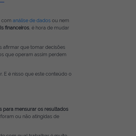
: com
análise de dados
ou nem
Is financeiros
, é hora de mudar
 afirmar que tomar decisões
os que operam assim perdem
r. E é nisso que este conteúdo o
s para mensurar os resultados
 foram ou não atingidas de
 de com qual trabalhar é muito