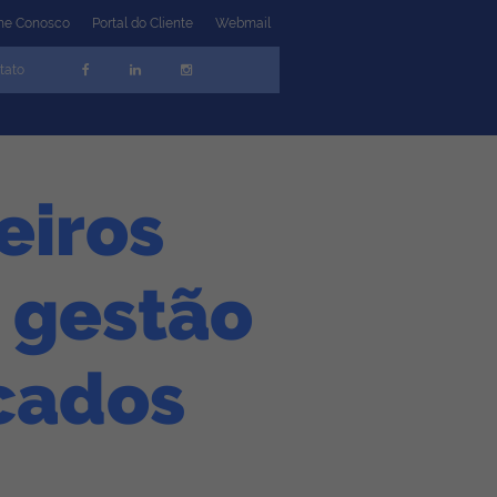
lhe Conosco
Portal do Cliente
Webmail
tato
eiros
a gestão
cados