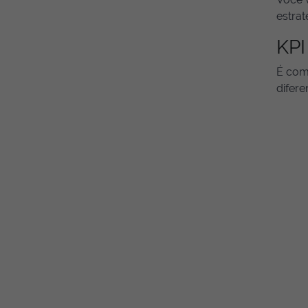
estrat
KPI
É com
difere