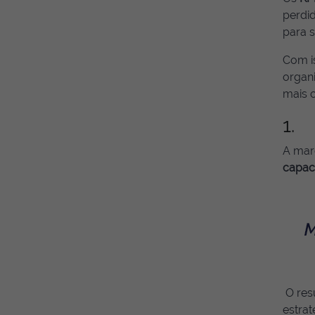
perdid
para s
Com i
organ
mais c
1. 
A mar
capaci
O res
estrat