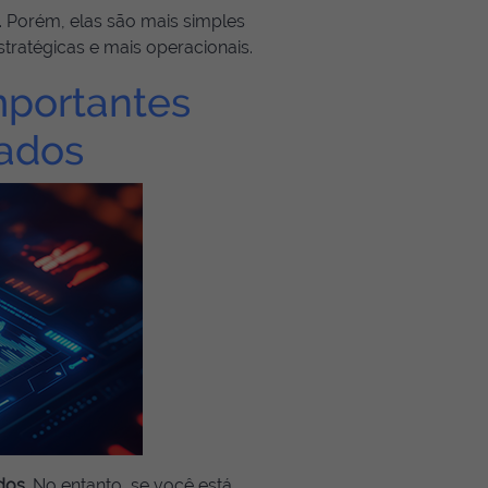
. Porém, elas são mais simples
tratégicas e mais operacionais.
mportantes
cados
dos
. No entanto, se você está