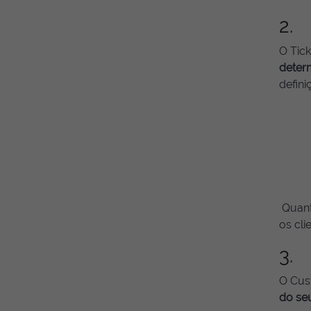
2. 
O Tick
deter
defin
Quanto
os cli
3. 
O Cus
do se