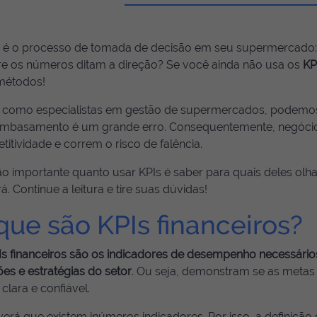
é o processo de tomada de decisão em seu supermercado
e os números ditam a direção? Se você ainda não usa os
KP
métodos!
l, como especialistas em gestão de supermercados, podemos
mbasamento é um grande erro. Consequentemente, negóci
itividade e correm o risco de falência.
o importante quanto usar KPIs é saber para quais deles olha
á. Continue a leitura e tire suas dúvidas!
que são KPIs financeiros?
Is financeiros são os indicadores de desempenho necessário
es e estratégias do setor
. Ou seja, demonstram se as metas
clara e confiável.
erá que existem inúmeros indicadores. Por isso, a definição