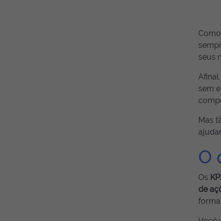
Como 
sempr
seus 
Afina
sem e
compet
Mas tã
ajudar
O 
Os
KP
de açõ
forma 
Você v